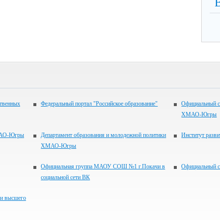
ственных
Федеральный портал "Российское образование"
Официальный с
ХМАО-Югры
ХМАО-Югры
Департамент образования и молодежной политики
Институт раз
ХМАО-Югры
Официальная группа МАОУ СОШ №1 г.Покачи в
Официальный с
социальной сети ВК
 и высшего