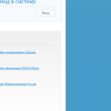
Вход в систему
Вход
айт администрации г.Покачи
вития образования ХМАО-Югры
айт Минпросвещения России